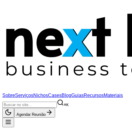
Sobre
Serviços
Nichos
Cases
Blog
Guias
Recursos
Materiais
⌘K
Agendar Reunião