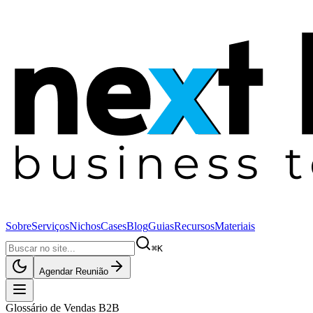
Sobre
Serviços
Nichos
Cases
Blog
Guias
Recursos
Materiais
⌘K
Agendar Reunião
Glossário de Vendas B2B