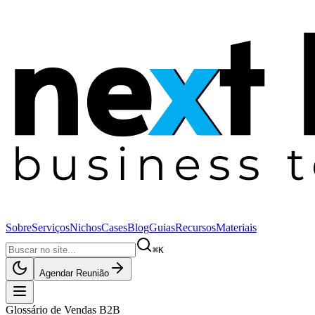
Sobre
Serviços
Nichos
Cases
Blog
Guias
Recursos
Materiais
⌘K
Agendar Reunião
Glossário de Vendas B2B