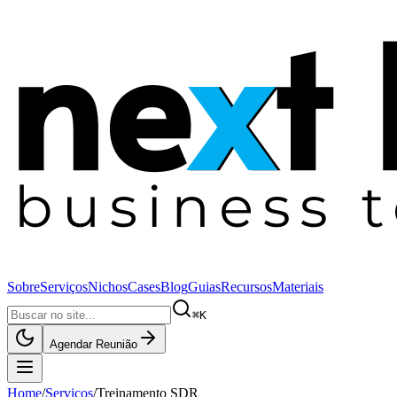
Sobre
Serviços
Nichos
Cases
Blog
Guias
Recursos
Materiais
⌘K
Agendar Reunião
Home
/
Serviços
/
Treinamento SDR