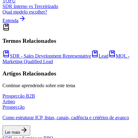
TOFU
SDR Interno vs Terceirizado
Qual modelo escolher?
Entenda
Termos Relacionados
SDR - Sales Development Representative
Lead
MQL -
Marketing Qualified Lead
Artigos Relacionados
Continue aprendendo sobre este tema
Prospecção B2B
Artigo
Prospecção
Como estruturar ICP, listas, canais, cadência e critérios de avanço
Ler mais