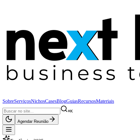
Sobre
Serviços
Nichos
Cases
Blog
Guias
Recursos
Materiais
⌘K
Agendar Reunião