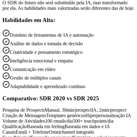
O SDR do futuro não será substituído pela IA, mas transformado
por ela. As habilidades mais valorizadas serão diferentes das de hoje.
Habilidades em Alta:
Domínio de ferramentas de IA e automação
Análise de dados e tomada de decisão
Criatividade e pensamento estratégico
Inteligência emocional e empatia
Comunicação em vídeo
Gestão de múltiplos canais
Adaptabilidade e aprendizado contínuo
Comparativo: SDR 2020 vs SDR 2025
Pesquisa de Prospects
Manual, 30min/prospect
IA, 2min/prospect
Criação de Mensagens
Templates genéricos
Hiperpersonalização IA
Volume de Atividades
100 emails/dia
500+ touchpoints/dia
Qualificação
Baseada em feeling
Baseada em dados e IA
Canais
Email + Telefone
Omnichannel integrado