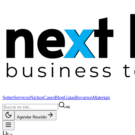
Sobre
Serviços
Nichos
Cases
Blog
Guias
Recursos
Materiais
⌘K
Agendar Reunião