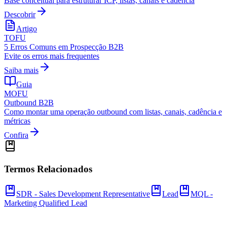
Base conceitual para estruturar ICP, listas, canais e cadência
Descobrir
Artigo
TOFU
5 Erros Comuns em Prospecção B2B
Evite os erros mais frequentes
Saiba mais
Guia
MOFU
Outbound B2B
Como montar uma operação outbound com listas, canais, cadência e
métricas
Confira
Termos Relacionados
SDR - Sales Development Representative
Lead
MQL -
Marketing Qualified Lead