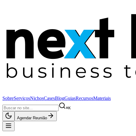
Sobre
Serviços
Nichos
Cases
Blog
Guias
Recursos
Materiais
⌘K
Agendar Reunião