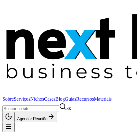
Sobre
Serviços
Nichos
Cases
Blog
Guias
Recursos
Materiais
⌘K
Agendar Reunião