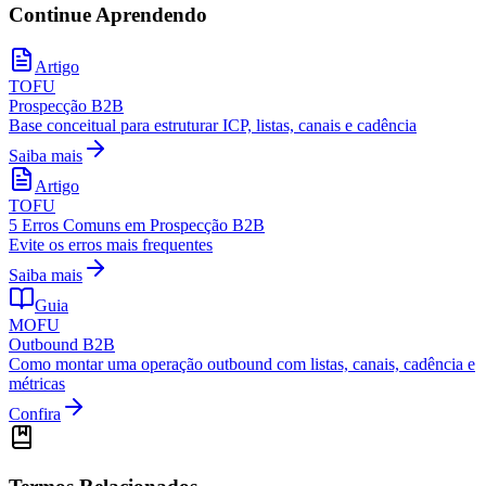
Continue Aprendendo
Artigo
TOFU
Prospecção B2B
Base conceitual para estruturar ICP, listas, canais e cadência
Saiba mais
Artigo
TOFU
5 Erros Comuns em Prospecção B2B
Evite os erros mais frequentes
Saiba mais
Guia
MOFU
Outbound B2B
Como montar uma operação outbound com listas, canais, cadência e
métricas
Confira