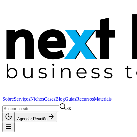
Sobre
Serviços
Nichos
Cases
Blog
Guias
Recursos
Materiais
⌘K
Agendar Reunião