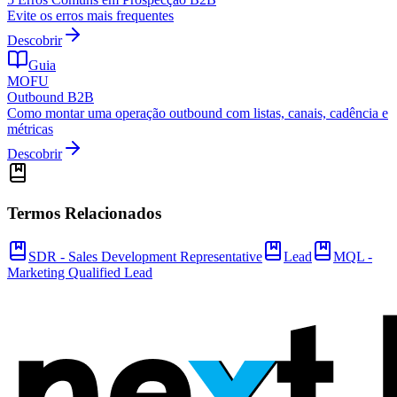
Evite os erros mais frequentes
Descobrir
Guia
MOFU
Outbound B2B
Como montar uma operação outbound com listas, canais, cadência e
métricas
Descobrir
Termos Relacionados
SDR - Sales Development Representative
Lead
MQL -
Marketing Qualified Lead