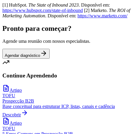
[1] HubSpot.
The State of Inbound 2023
. Disponível em:
https://www.hubspot.com/state-of-inbound
[2] Marketo.
The ROI of
Marketing Automation
. Disponível em:
https://www.marketo.com/
Pronto para começar?
Agende uma reunião com nossos especialistas.
Agendar diagnóstico
Continue Aprendendo
Artigo
TOFU
Prospecção B2B
Base conceitual para estruturar ICP, listas, canais e cadência
Descobrir
Artigo
TOFU
5 Erros Comuns em Prospecção B2B