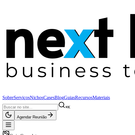
Sobre
Serviços
Nichos
Cases
Blog
Guias
Recursos
Materiais
⌘K
Agendar Reunião