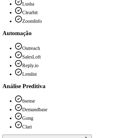
Lusha
Clearbit
ZoomInfo
Automação
Outreach
SalesLoft
Reply.io
Lemlist
Análise Preditiva
6sense
Demandbase
Gong
Clari