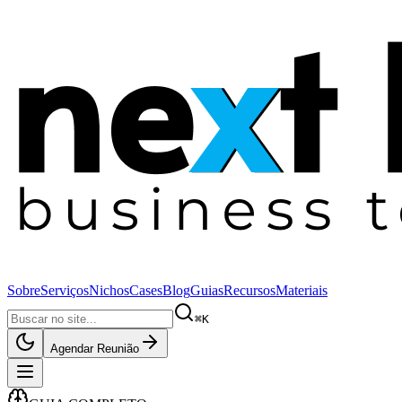
Sobre
Serviços
Nichos
Cases
Blog
Guias
Recursos
Materiais
⌘K
Agendar Reunião