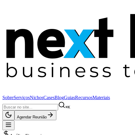
Sobre
Serviços
Nichos
Cases
Blog
Guias
Recursos
Materiais
⌘K
Agendar Reunião