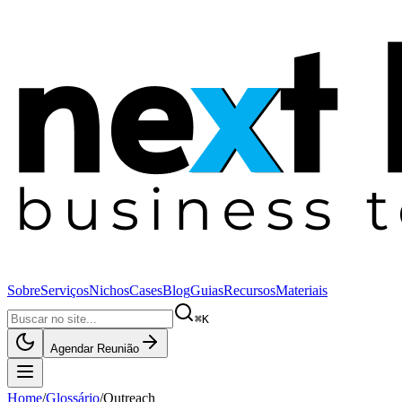
Sobre
Serviços
Nichos
Cases
Blog
Guias
Recursos
Materiais
⌘K
Agendar Reunião
Home
/
Glossário
/
Outreach