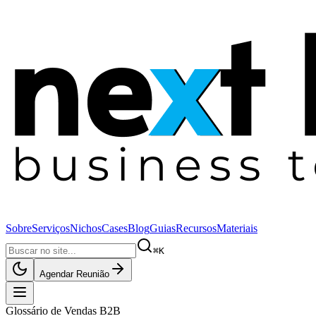
Sobre
Serviços
Nichos
Cases
Blog
Guias
Recursos
Materiais
⌘K
Agendar Reunião
Glossário de Vendas B2B