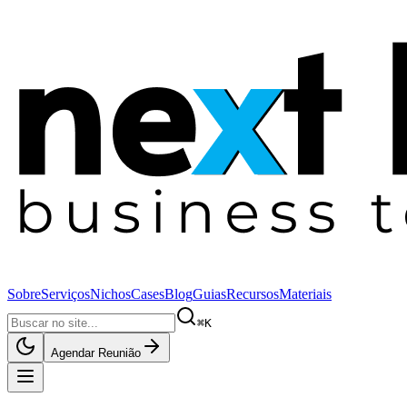
Sobre
Serviços
Nichos
Cases
Blog
Guias
Recursos
Materiais
⌘K
Agendar Reunião