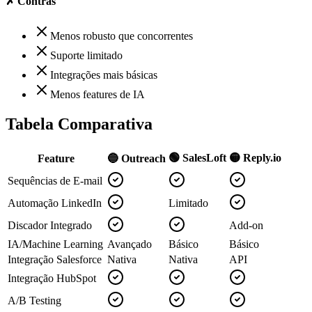
✗ Contras
Menos robusto que concorrentes
Suporte limitado
Integrações mais básicas
Menos features de IA
Tabela Comparativa
🟢 SalesLoft
🟡 Reply.io
Feature
🔵 Outreach
Sequências de E-mail
Automação LinkedIn
Limitado
Discador Integrado
Add-on
IA/Machine Learning
Avançado
Básico
Básico
Integração Salesforce
Nativa
Nativa
API
Integração HubSpot
A/B Testing