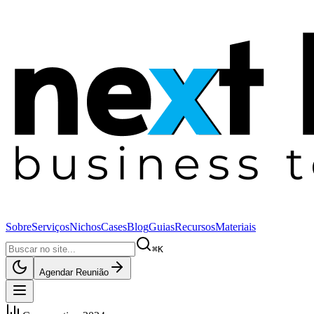
Sobre
Serviços
Nichos
Cases
Blog
Guias
Recursos
Materiais
⌘K
Agendar Reunião