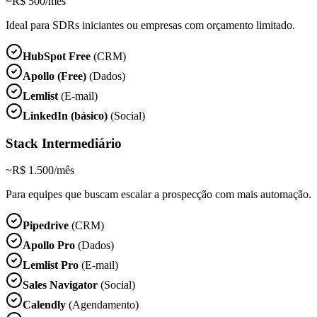
~R$ 500/mês
Ideal para SDRs iniciantes ou empresas com orçamento limitado.
HubSpot Free
(CRM)
Apollo (Free)
(Dados)
Lemlist
(E-mail)
LinkedIn (básico)
(Social)
Stack Intermediário
~R$ 1.500/mês
Para equipes que buscam escalar a prospecção com mais automação.
Pipedrive
(CRM)
Apollo Pro
(Dados)
Lemlist Pro
(E-mail)
Sales Navigator
(Social)
Calendly
(Agendamento)