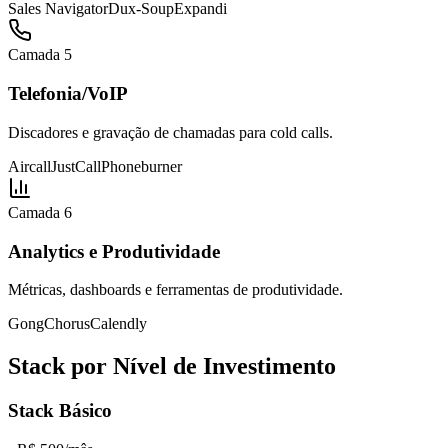
Sales Navigator
Dux-Soup
Expandi
Camada 5
Telefonia/VoIP
Discadores e gravação de chamadas para cold calls.
Aircall
JustCall
Phoneburner
Camada 6
Analytics e Produtividade
Métricas, dashboards e ferramentas de produtividade.
Gong
Chorus
Calendly
Stack por Nível de Investimento
Stack Básico