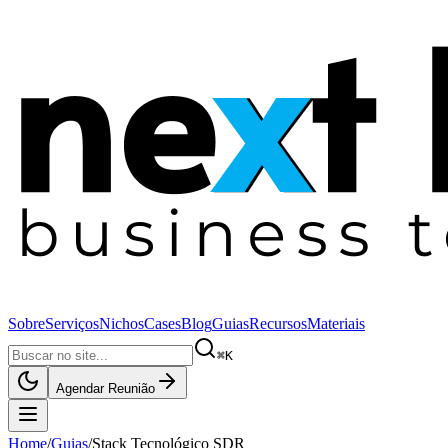
Sobre
Serviços
Nichos
Cases
Blog
Guias
Recursos
Materiais
⌘K
Agendar Reunião
Home
/
Guias
/
Stack Tecnológico SDR