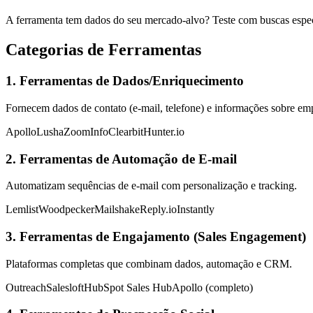
A ferramenta tem dados do seu mercado-alvo? Teste com buscas espec
Categorias de Ferramentas
1. Ferramentas de Dados/Enriquecimento
Fornecem dados de contato (e-mail, telefone) e informações sobre emp
Apollo
Lusha
ZoomInfo
Clearbit
Hunter.io
2. Ferramentas de Automação de E-mail
Automatizam sequências de e-mail com personalização e tracking.
Lemlist
Woodpecker
Mailshake
Reply.io
Instantly
3. Ferramentas de Engajamento (Sales Engagement)
Plataformas completas que combinam dados, automação e CRM.
Outreach
Salesloft
HubSpot Sales Hub
Apollo (completo)