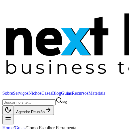
Sobre
Serviços
Nichos
Cases
Blog
Guias
Recursos
Materiais
⌘K
Agendar Reunião
Home
/
Guias
/
Como Escolher Ferramenta