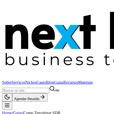
Sobre
Serviços
Nichos
Cases
Blog
Guias
Recursos
Materiais
⌘K
Agendar Reunião
Home
/
Guias
/
Como Terceirizar SDR