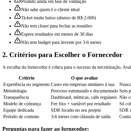
Produto ainda em fase de validação
Não sabe quem é o cliente ideal
Ticket muito baixo (abaixo de R$ 2.000)
Não tem closer para fechar as reuniões
Espera resultados em menos de 30 dias
Não tem budget para investir por 3-6 meses
2. Critérios para Escolher o Fornecedor
A escolha do fornecedor é crítica para o sucesso da terceirização. Aval
Critério
O que avaliar
Experiência no segmento
Cases em empresas similares à sua
Nunca
Metodologia
Processo estruturado e documentado
Sem p
Transparência
Dashboard, métricas, calls regulares
Não c
Modelo de cobrança
Fee fixo + variável por resultado
Só cob
Equipe dedicada
SDR focado no seu projeto
SDR co
Período de contrato
3-6 meses com cláusula de saída
Contr
Perguntas para fazer ao fornecedor: