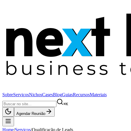
Sobre
Serviços
Nichos
Cases
Blog
Guias
Recursos
Materiais
⌘K
Agendar Reunião
Home
/
Serviços
/
Qualificação de Leads