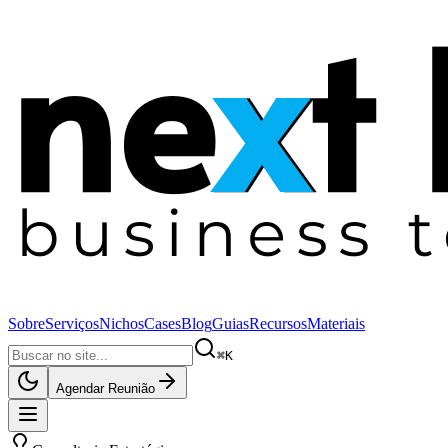
Sobre
Serviços
Nichos
Cases
Blog
Guias
Recursos
Materiais
⌘K
Agendar Reunião