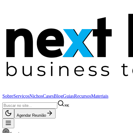
Sobre
Serviços
Nichos
Cases
Blog
Guias
Recursos
Materiais
⌘K
Agendar Reunião