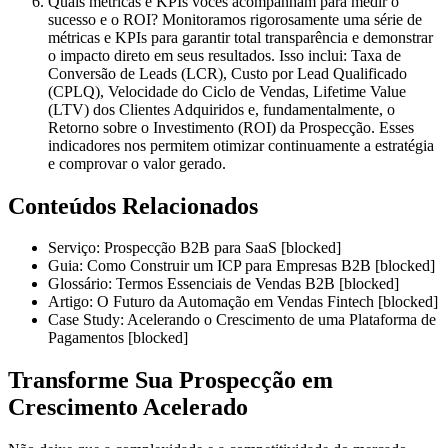
Quais métricas e KPIs vocês acompanham para medir o
sucesso e o ROI?
Monitoramos rigorosamente uma série de
métricas e KPIs para garantir total transparência e demonstrar
o impacto direto em seus resultados. Isso inclui: Taxa de
Conversão de Leads (LCR), Custo por Lead Qualificado
(CPLQ), Velocidade do Ciclo de Vendas, Lifetime Value
(LTV) dos Clientes Adquiridos e, fundamentalmente, o
Retorno sobre o Investimento (ROI) da Prospecção. Esses
indicadores nos permitem otimizar continuamente a estratégia
e comprovar o valor gerado.
Conteúdos Relacionados
Serviço: Prospecção B2B para SaaS [blocked]
Guia: Como Construir um ICP para Empresas B2B [blocked]
Glossário: Termos Essenciais de Vendas B2B [blocked]
Artigo: O Futuro da Automação em Vendas Fintech [blocked]
Case Study: Acelerando o Crescimento de uma Plataforma de
Pagamentos [blocked]
Transforme Sua Prospecção em
Crescimento Acelerado