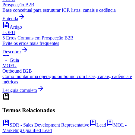
Prospecção B2B
Base conceitual para estruturar ICP, listas, canais e cadência
Entenda
Artigo
TOFU
5 Erros Comuns em Prospecção B2B
Evite os erros mais frequentes
Descobrir
Guia
MOFU
Outbound B2B
Como montar uma operação outbound com listas, canais, cadência e
métricas
Ler guia completo
Termos Relacionados
SDR - Sales Development Representative
Lead
MQL -
Marketing Qualified Lead