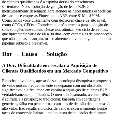
de clientes qualificados é a espinha dorsal do crescimento
sustentável. Nossa solução de geração de leads B2B é
meticulosamente desenhada para atender às necessidades específicas
de startups e empresas Fintech com ARR entre $1M e $50M.
Conectamos você diretamente com decisores-chave de alto nível,
como CTOs, CFOs e Founders, que são cruciais para a adoção de
suas soluções inovadoras. Deixe-nos otimizar seu ciclo de vendas,
que tipicamente varia de 60 a 90 dias, com estratégias de prospecção
que não apenas alcançam, mas realmente convertem, garantindo um
pipeline robusto e previsível.
Dor → Causa → Solução
A Dor: Dificuldade em Escalar a Aquisição de
Clientes Qualificados em um Mercado Competitivo
Fintechs inovadoras, apesar de sua tecnologia disruptiva e propostas
de valor únicas, frequentemente se deparam com um obstáculo
significativo: a dificuldade em escalar a aquisição de clientes B2B
verdadeiramente qualificados. O mercado é saturado, a concorrência
é acirrada e a prospecção tradicional, baseada em abordagens
genéricas, falha em penetrar nas camadas de decisão de empresas de
alto valor. Isso resulta em ciclos de vendas excessivamente longos,
taxas de conversão baixas, um alto custo de aquisição de clientes