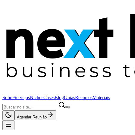
Sobre
Serviços
Nichos
Cases
Blog
Guias
Recursos
Materiais
⌘K
Agendar Reunião