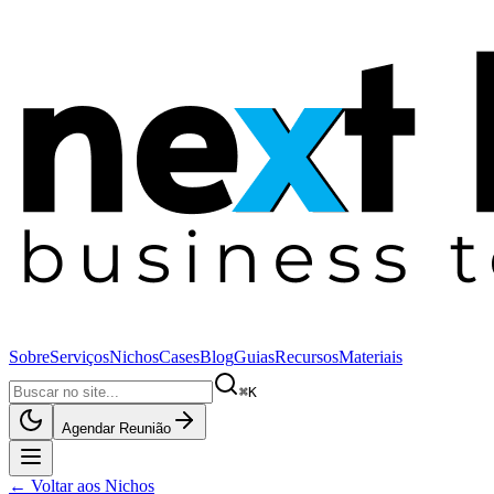
Sobre
Serviços
Nichos
Cases
Blog
Guias
Recursos
Materiais
⌘K
Agendar Reunião
← Voltar aos Nichos