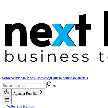
Sobre
Serviços
Nichos
Cases
Blog
Guias
Recursos
Materiais
⌘K
Agendar Reunião
← Voltar aos Nichos