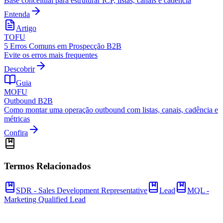
Base conceitual para estruturar ICP, listas, canais e cadência
Entenda
Artigo
TOFU
5 Erros Comuns em Prospecção B2B
Evite os erros mais frequentes
Descobrir
Guia
MOFU
Outbound B2B
Como montar uma operação outbound com listas, canais, cadência e
métricas
Confira
Termos Relacionados
SDR - Sales Development Representative
Lead
MQL -
Marketing Qualified Lead