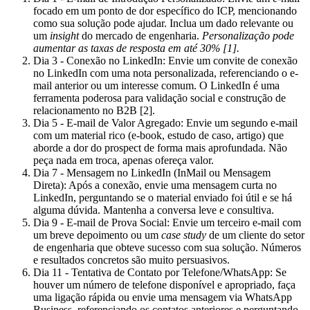
focado em um ponto de dor específico do ICP, mencionando
como sua solução pode ajudar. Inclua um dado relevante ou
um
insight
do mercado de engenharia.
Personalização pode
aumentar as taxas de resposta em até 30% [1].
Dia 3 - Conexão no LinkedIn:
Envie um convite de conexão
no LinkedIn com uma nota personalizada, referenciando o e-
mail anterior ou um interesse comum. O LinkedIn é uma
ferramenta poderosa para validação social e construção de
relacionamento no B2B [2].
Dia 5 - E-mail de Valor Agregado:
Envie um segundo e-mail
com um material rico (e-book, estudo de caso, artigo) que
aborde a dor do prospect de forma mais aprofundada. Não
peça nada em troca, apenas ofereça valor.
Dia 7 - Mensagem no LinkedIn (InMail ou Mensagem
Direta):
Após a conexão, envie uma mensagem curta no
LinkedIn, perguntando se o material enviado foi útil e se há
alguma dúvida. Mantenha a conversa leve e consultiva.
Dia 9 - E-mail de Prova Social:
Envie um terceiro e-mail com
um breve depoimento ou um
case study
de um cliente do setor
de engenharia que obteve sucesso com sua solução. Números
e resultados concretos são muito persuasivos.
Dia 11 - Tentativa de Contato por Telefone/WhatsApp:
Se
houver um número de telefone disponível e apropriado, faça
uma ligação rápida ou envie uma mensagem via WhatsApp
Business, referenciando os contatos anteriores e perguntando