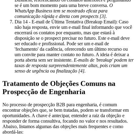
se é um bom momento para uma breve conversa.
O
WhatsApp Business tem se mostrado eficaz para
comunicação rápida e direta com prospects [3].
Dia 14 - E-mail de Última Tentativa (Breakup Email):
Caso
não haja resposta, envie um e-mail final informando que você
encerrará os contatos por enquanto, mas que estará à
disposição se o prospect precisar no futuro. Este e-mail deve
ser educado e profissional. Pode ser um e-mail de
'fechamento' da cadência, oferecendo um último recurso ou
um convite para manter contato no futuro. A ideia é deixar a
porta aberta sem ser insistente.
E-mails de 'breakup' podem ter
taxas de resposta surpreendentemente altas, pois criam um
senso de urgência ou finalização [4].
Tratamento de Objeções Comuns na
Prospecção de Engenharia
No processo de prospecção B2B para engenharia, é comum
encontrar objeções que, se bem tratadas, podem se transformar em
oportunidades. A chave é antecipar, entender a raiz da objeção e
responder de forma consultiva, focando no valor e nos resultados.
Abaixo, listamos algumas das objeções mais frequentes e como
abordá-las: