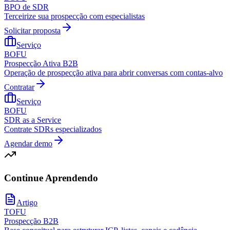
BPO de SDR
Terceirize sua prospecção com especialistas
Solicitar proposta
Serviço
BOFU
Prospecção Ativa B2B
Operação de prospecção ativa para abrir conversas com contas-alvo
Contratar
Serviço
BOFU
SDR as a Service
Contrate SDRs especializados
Agendar demo
Continue Aprendendo
Artigo
TOFU
Prospecção B2B