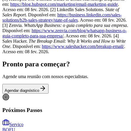
em:
https://blog.hubspot.com/marketing/email-marketing-guide
.
Acesso em: 08 fev. 2026. [2] LinkedIn Sales Solutions.
State of
Sales Report
. Disponível em:
https://business.linkedin.com/sales-
solutions/b2b-sales-strategy/state-of-sales
. Acesso em: 08 fev. 2026.
[3] Zenvia.
WhatsApp Business: o guia completo para sua empresa
.
Disponível em:
https://www.zenvia.com/blog/whatsapp-business-o-
guia-completo-para-sua-empresa/
. Acesso em: 08 fev. 2026. [4]
Sales Hacker.
The Breakup Email: Why It Works and How to Write
One
. Disponível em:
https://www.saleshacker.com/breakup-email/
.
Acesso em: 08 fev. 2026.
Pronto para começar?
Agende uma reunião com nossos especialistas.
Agendar diagnóstico
Próximos Passos
Serviço
BOFU