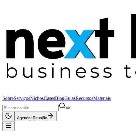
Sobre
Serviços
Nichos
Cases
Blog
Guias
Recursos
Materiais
⌘K
Agendar Reunião