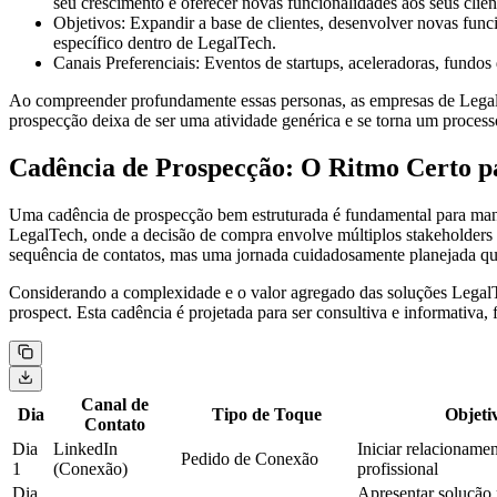
seu crescimento e oferecer novas funcionalidades aos seus clien
Objetivos:
Expandir a base de clientes, desenvolver novas funci
específico dentro de LegalTech.
Canais Preferenciais:
Eventos de startups, aceleradoras, fundos
Ao compreender profundamente essas personas, as empresas de LegalT
prospecção deixa de ser uma atividade genérica e se torna um processo
Cadência de Prospecção: O Ritmo Certo 
Uma cadência de prospecção bem estruturada é fundamental para mant
LegalTech, onde a decisão de compra envolve múltiplos stakeholders e 
sequência de contatos, mas uma jornada cuidadosamente planejada que 
Considerando a complexidade e o valor agregado das soluções LegalTe
prospect. Esta cadência é projetada para ser consultiva e informativa
Canal de
Dia
Tipo de Toque
Objeti
Contato
Dia
LinkedIn
Iniciar relacioname
Pedido de Conexão
1
(Conexão)
profissional
Dia
Apresentar solução