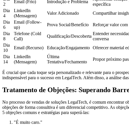
Email (Frio)
Introdução e Problema
2
específica
Dia
LinkedIn
Valor Adicionado
Compartilhar insigh
4
(Mensagem)
Dia
Email (Follow-
Prova Social/Benefício
Reforçar valor com
6
up)
Dia
Telefone (Cold
Entender necessida
Qualificação/Descoberta
8
Call)
conversa
Dia
Email (Recurso)
Educação/Engajamento
Oferecer material e
10
Dia
LinkedIn
Última
Propor próximo pas
14
(Mensagem)
Tentativa/Fechamento
É crucial que cada toque seja personalizado e relevante para o prosp
indispensável para o sucesso em LegalTech. Além disso, a análise das 
Tratamento de Objeções: Superando Barre
No processo de vendas de soluções LegalTech, é comum encontrar objeç
objeções de forma consultiva é um diferencial competitivo. As objeç
5 objeções comuns e estratégias para superá-las:
"É muito caro."