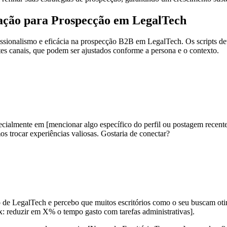
ação para Prospecção em LegalTech
ofissionalismo e eficácia na prospecção B2B em LegalTech. Os scripts d
tes canais, que podem ser ajustados conforme a persona e o contexto.
pecialmente em [mencionar algo específico do perfil ou postagem rece
os trocar experiências valiosas. Gostaria de conectar?
 LegalTech e percebo que muitos escritórios como o seu buscam otimi
x: reduzir em X% o tempo gasto com tarefas administrativas].