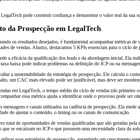
LegalTech pode construir confiança e demonstrar o valor real da sua s
to da Prospecção em LegalTech
ando os resultados desejados, é fundamental acompanhar métricas de su
ividades de vendas. Abaixo, destacamos 5 KPIs essenciais para o ciclo d
de a eficácia da qualificação dos leads e da abordagem inicial. Ela i
ma taxa baixa pode indicar problemas na definição do ICP ou na mensag
liar a sustentabilidade da estratégia de prospecção. Ele calcula o cust
alto, um CAC mais elevado pode ser justificável, mas deve ser monitorad
ndas em LegalTech, o tempo médio do ciclo de vendas (do primeiro co
mpanhar essa métrica ajuda a identificar onde o processo pode ser otim
das mensagens e canais utilizados na cadência de prospecção. Ela med
dade de ajustar o conteúdo, o timing ou os canais de comunicação.
ro total de oportunidades de vendas qualificadas que são geradas pel
ects que se encaixam no ICP e que possuem uma necessidade clara da so
refinar suas estratégias de prospecção, garantindo um crescimento sus