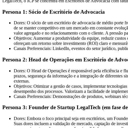
LegalTech, o ICP se concentra em
Escritórios de Advocacia
com fatur
Persona 1: Sócio de Escritório de Advocacia
Dores:
O sócio de um escritório de advocacia de médio porte fr
de se manter competitivo em um mercado em constante evolução.
valor agregado e no relacionamento com o cliente. A pressão par
Objetivos:
Aumentar a produtividade da equipe, reduzir custos op
ofereçam um retorno sobre investimento (ROI) claro e mensurá
Canais Preferenciais:
LinkedIn, eventos do setor jurídico, publi
Persona 2: Head de Operações em Escritório de Advo
Dores:
O Head de Operações é responsável pela eficiência e flui
prazos, segurança da informação e a integração de diferentes s
externas.
Objetivos:
Otimizar a gestão de casos, implementar tecnologias 
desempenho dos processos. Valorizam a facilidade de implement
Canais Preferenciais:
Demonstrações de produtos, webinars técnic
Persona 3: Founder de Startup LegalTech (em fase d
Dores:
Embora o foco principal seja em escritórios, um Founde
Suas dores incluem a validação de mercado, captação de investi