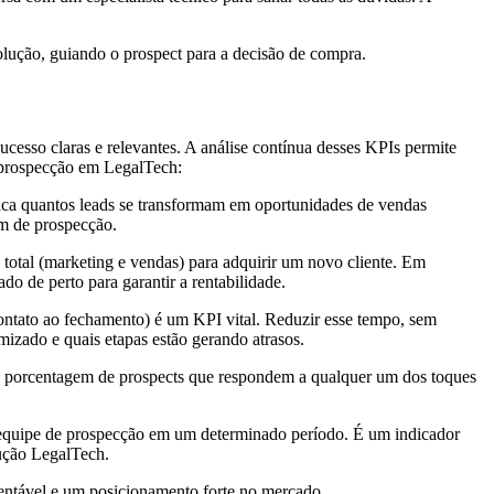
olução, guiando o prospect para a decisão de compra.
cesso claras e relevantes. A análise contínua desses KPIs permite
e prospecção em LegalTech:
ndica quantos leads se transformam em oportunidades de vendas
em de prospecção.
o total (marketing e vendas) para adquirir um novo cliente. Em
o de perto para garantir a rentabilidade.
ntato ao fechamento) é um KPI vital. Reduzir esse tempo, sem
izado e quais etapas estão gerando atrasos.
e a porcentagem de prospects que respondem a qualquer um dos toques
a equipe de prospecção em um determinado período. É um indicador
lução LegalTech.
tentável e um posicionamento forte no mercado.