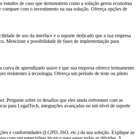
te estudos de caso que demonstrem como a solução gerou economia
ct e compare com o investimento na sua solução. Ofereça opções de
cilidade de uso da interface e o suporte dedicado que a sua empresa
sos. Mencione a possibilidade de fases de implementação para
ma
curva de aprendizado suave
e que sua empresa oferece
treinamento
s resistentes à tecnologia. Ofereça um período de teste ou piloto
r. Pergunte sobre os desafios que eles ainda enfrentam com as
icas para LegalTech, integrações avançadas ou um nível de suporte
cações e conformidades
(LGPD, ISO, etc.) da sua solução. Explique as
sa com um especialista técnico para sanar todas as dúvidas. A