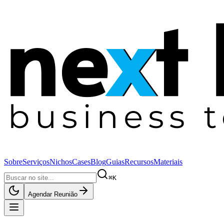
Sobre
Serviços
Nichos
Cases
Blog
Guias
Recursos
Materiais
⌘K
Agendar Reunião