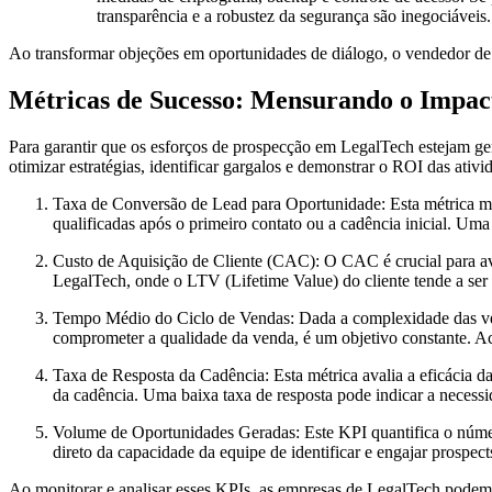
transparência e a robustez da segurança são inegociáveis.
Ao transformar objeções em oportunidades de diálogo, o vendedor de 
Métricas de Sucesso: Mensurando o Impac
Para garantir que os esforços de prospecção em LegalTech estejam ger
otimizar estratégias, identificar gargalos e demonstrar o ROI das at
Taxa de Conversão de Lead para Oportunidade:
Esta métrica me
qualificadas após o primeiro contato ou a cadência inicial. U
Custo de Aquisição de Cliente (CAC):
O CAC é crucial para ava
LegalTech, onde o LTV (Lifetime Value) do cliente tende a ser 
Tempo Médio do Ciclo de Vendas:
Dada a complexidade das ve
comprometer a qualidade da venda, é um objetivo constante. Aco
Taxa de Resposta da Cadência:
Esta métrica avalia a eficácia 
da cadência. Uma baixa taxa de resposta pode indicar a necessi
Volume de Oportunidades Geradas:
Este KPI quantifica o núme
direto da capacidade da equipe de identificar e engajar prosp
Ao monitorar e analisar esses KPIs, as empresas de LegalTech podem 