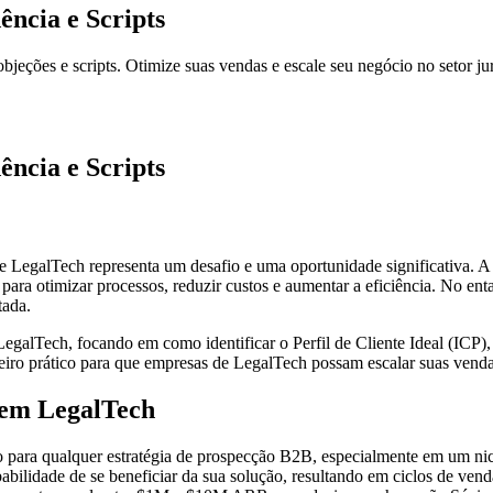
ncia e Scripts
ções e scripts. Otimize suas vendas e escale seu negócio no setor jur
ncia e Scripts
 de LegalTech representa um desafio e uma oportunidade significativa. 
para otimizar processos, reduzir custos e aumentar a eficiência. No enta
tada.
egalTech, focando em como identificar o Perfil de Cliente Ideal (ICP), 
oteiro prático para que empresas de LegalTech possam escalar suas vend
 em LegalTech
passo para qualquer estratégia de prospecção B2B, especialmente em um
bilidade de se beneficiar da sua solução, resultando em ciclos de vend