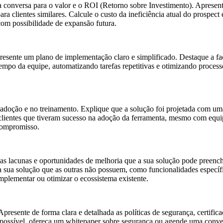
a conversa para o
valor e o ROI (Retorno sobre Investimento)
. Apresen
ra clientes similares. Calcule o custo da ineficiência atual do prospe
com possibilidade de expansão futura.
presente um
plano de implementação claro e simplificado
. Destaque a fa
tempo
da equipe, automatizando tarefas repetitivas e otimizando proces
 adoção e no treinamento
. Explique que a solução foi projetada com u
lientes que tiveram sucesso na adoção da ferramenta, mesmo com equipe
compromisso.
 as
lacunas e oportunidades de melhoria
que a sua solução pode preenche
 sua solução que as outras não possuem, como funcionalidades específ
mplementar ou otimizar o ecossistema existente.
 Apresente de forma clara e detalhada as
políticas de segurança, certifi
e possível, ofereça um whitepaper sobre segurança ou agende uma conver