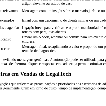
artigo relevante ou estudo de caso.
ts relevantes
Mensagem com um insight sobre o mercado jurídico ou 
 exemplos
Email com um depoimento de cliente similar ou um dado
des e agendar
Ligação breve para verificar se o problema abordado é 
roteiro com perguntas abertas.
Enviar um e-book, webinar ou convite para um evento onl
ducativo
empresa.
Mensagem final, recapitulando o valor e propondo um 
so claro
reunião de diagnóstico.
ect, evitando mensagens genéricas. A automação pode ser utilizada para 
taxas de abertura, cliques e respostas em cada etapa permite otimizar 
iras em Vendas de LegalTech
ões que refletem as preocupações e prioridades dos escritórios de adv
ões geralmente giram em torno de custo, tempo de implementação, compl