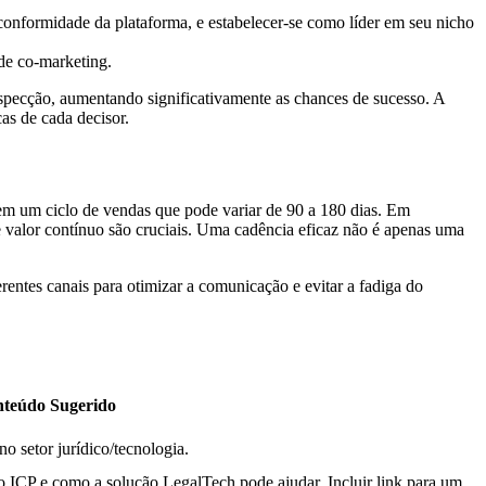
 conformidade da plataforma, e estabelecer-se como líder em seu nicho
de co-marketing.
pecção, aumentando significativamente as chances de sucesso. A
as de cada decisor.
m um ciclo de vendas que pode variar de 90 a 180 dias. Em
de valor contínuo são cruciais. Uma cadência eficaz não é apenas uma
ntes canais para otimizar a comunicação e evitar a fadiga do
teúdo Sugerido
 setor jurídico/tecnologia.
 ICP e como a solução LegalTech pode ajudar. Incluir link para um