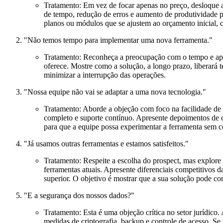
Tratamento:
Em vez de focar apenas no preço, desloque 
de tempo, redução de erros e aumento de produtividade pa
planos ou módulos que se ajustem ao orçamento inicial, 
"Não temos tempo para implementar uma nova ferramenta."
Tratamento:
Reconheça a preocupação com o tempo e a
oferece. Mostre como a solução, a longo prazo,
liberará 
minimizar a interrupção das operações.
"Nossa equipe não vai se adaptar a uma nova tecnologia."
Tratamento:
Aborde a objeção com foco na
facilidade de
completo e suporte contínuo
. Apresente depoimentos de c
para que a equipe possa experimentar a ferramenta sem 
"Já usamos outras ferramentas e estamos satisfeitos."
Tratamento:
Respeite a escolha do prospect, mas explore
ferramentas atuais. Apresente
diferenciais competitivos
da
superior. O objetivo é mostrar que a sua solução pode co
"E a segurança dos nossos dados?"
Tratamento:
Esta é uma objeção crítica no setor jurídico.
medidas de criptografia, backup e controle de acesso. S