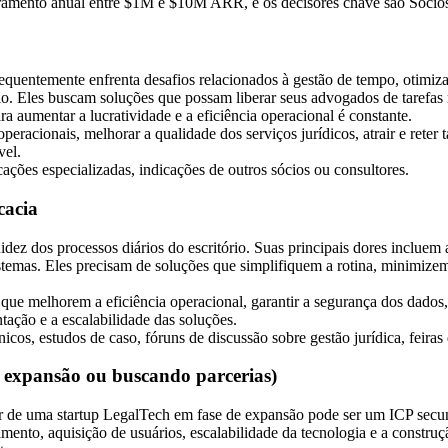
amento anual entre
$1M e $10M ARR
, e os
decisores
chave são
Sócio
equentemente enfrenta desafios relacionados à gestão de tempo, otimiza
 Eles buscam soluções que possam liberar seus advogados de tarefas r
a aumentar a lucratividade e a eficiência operacional é constante.
eracionais, melhorar a qualidade dos serviços jurídicos, atrair e reter t
vel.
cações especializadas, indicações de outros sócios ou consultores.
cacia
dez dos processos diários do escritório. Suas principais dores incluem
istemas. Eles precisam de soluções que simplifiquem a rotina, minimizem
que melhorem a eficiência operacional, garantir a segurança dos dados,
ação e a escalabilidade das soluções.
os, estudos de caso, fóruns de discussão sobre gestão jurídica, feiras 
e expansão ou buscando parcerias)
r de uma startup LegalTech em fase de expansão pode ser um ICP secund
mento, aquisição de usuários, escalabilidade da tecnologia e a constru