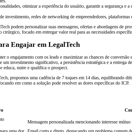
tes.
onalidades, otimizar a experiência do usuário, garantir a segurança e a
 de investimento, redes de networking de empreendedores, plataformas 
ech podem personalizar suas mensagens, ofertas e abordagens de pros
 cirúrgico, focado em entregar valor real para as necessidades específic
para Engajar em LegalTech
er o engajamento com os leads e maximizar as chances de conversão e
um investimento significativo, a persistência estratégica e a entrega 
educa, nutre e qualifica o prospect.
ch, propomos uma cadência de 7 toques em 14 dias, equilibrando difere
, focando em como a solução pode resolver as dores específicas do ICP.
vo
Con
nto
Mensagem personalizada mencionando interesse mútuo no
 para uma dor
Email curto e direto, destacando um problema comum do