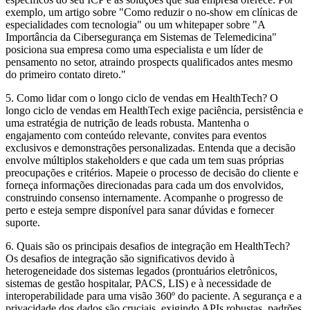
exemplo, um artigo sobre "Como reduzir o no-show em clínicas de
especialidades com tecnologia" ou um whitepaper sobre "A
Importância da Cibersegurança em Sistemas de Telemedicina"
posiciona sua empresa como uma especialista e um líder de
pensamento no setor, atraindo prospects qualificados antes mesmo
do primeiro contato direto."
5. Como lidar com o longo ciclo de vendas em HealthTech?
O
longo ciclo de vendas em HealthTech exige paciência, persistência e
uma estratégia de nutrição de leads robusta. Mantenha o
engajamento com conteúdo relevante, convites para eventos
exclusivos e demonstrações personalizadas. Entenda que a decisão
envolve múltiplos stakeholders e que cada um tem suas próprias
preocupações e critérios. Mapeie o processo de decisão do cliente e
forneça informações direcionadas para cada um dos envolvidos,
construindo consenso internamente. Acompanhe o progresso de
perto e esteja sempre disponível para sanar dúvidas e fornecer
suporte.
6. Quais são os principais desafios de integração em HealthTech?
Os desafios de integração são significativos devido à
heterogeneidade dos sistemas legados (prontuários eletrônicos,
sistemas de gestão hospitalar, PACS, LIS) e à necessidade de
interoperabilidade para uma visão 360º do paciente. A segurança e a
privacidade dos dados são cruciais, exigindo APIs robustas, padrões