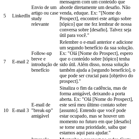
mensagem com um conteúdo que
Envio de um
aborde diretamente um desafio. Não
artigo ou case
venda, eduque. Ex: "[Nome do
5
LinkedIn
study
Prospect], encontrei este artigo sobre
relevante
[tópico] que me fez lembrar de nossa
conversa sobre [desafio]. Talvez seja
útil para você."
Relembre o e-mail anterior e adicione
um segundo benefício da sua solução.
Follow-up
Ex: "Olá [Nome do Prospect], espero
breve e
que o conteúdo sobre [tópico] tenha
7
E-mail 2
introdução de
sido útil. Além disso, nossa solução
benefício
também ajuda a [segundo benefício], o
que pode ser crucial para [objetivo do
prospect]."
Sinaliza o fim da cadência, mas de
forma amigável, deixando a porta
aberta. Ex: "Olá [Nome do Prospect],
E-mail de
este será meu último contato sobre
10
E-mail 3
"break-up"
[assunto]. Entendo que você pode
amigável
estar ocupado, mas se houver um
momento no futuro em que [desafio]
se torne uma prioridade, saiba que
estamos aqui para ajudar."