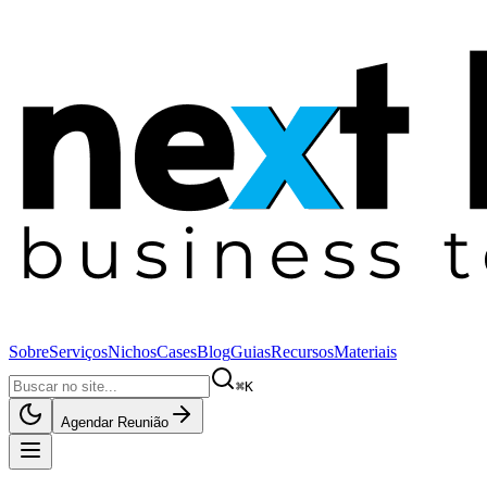
Sobre
Serviços
Nichos
Cases
Blog
Guias
Recursos
Materiais
⌘K
Agendar Reunião