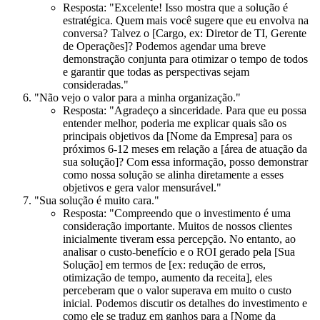
Resposta:
"Excelente! Isso mostra que a solução é
estratégica. Quem mais você sugere que eu envolva na
conversa? Talvez o [Cargo, ex: Diretor de TI, Gerente
de Operações]? Podemos agendar uma breve
demonstração conjunta para otimizar o tempo de todos
e garantir que todas as perspectivas sejam
consideradas."
"Não vejo o valor para a minha organização."
Resposta:
"Agradeço a sinceridade. Para que eu possa
entender melhor, poderia me explicar quais são os
principais objetivos da [Nome da Empresa] para os
próximos 6-12 meses em relação a [área de atuação da
sua solução]? Com essa informação, posso demonstrar
como nossa solução se alinha diretamente a esses
objetivos e gera valor mensurável."
"Sua solução é muito cara."
Resposta:
"Compreendo que o investimento é uma
consideração importante. Muitos de nossos clientes
inicialmente tiveram essa percepção. No entanto, ao
analisar o custo-benefício e o ROI gerado pela [Sua
Solução] em termos de [ex: redução de erros,
otimização de tempo, aumento da receita], eles
perceberam que o valor superava em muito o custo
inicial. Podemos discutir os detalhes do investimento e
como ele se traduz em ganhos para a [Nome da