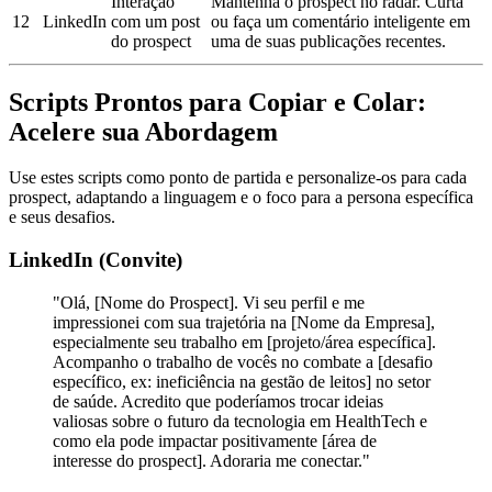
Interação
Mantenha o prospect no radar. Curta
12
LinkedIn
com um post
ou faça um comentário inteligente em
do prospect
uma de suas publicações recentes.
Scripts Prontos para Copiar e Colar:
Acelere sua Abordagem
Use estes scripts como ponto de partida e personalize-os para cada
prospect, adaptando a linguagem e o foco para a persona específica
e seus desafios.
LinkedIn (Convite)
"Olá, [Nome do Prospect]. Vi seu perfil e me
impressionei com sua trajetória na [Nome da Empresa],
especialmente seu trabalho em [projeto/área específica].
Acompanho o trabalho de vocês no combate a [desafio
específico, ex: ineficiência na gestão de leitos] no setor
de saúde. Acredito que poderíamos trocar ideias
valiosas sobre o futuro da tecnologia em HealthTech e
como ela pode impactar positivamente [área de
interesse do prospect]. Adoraria me conectar."