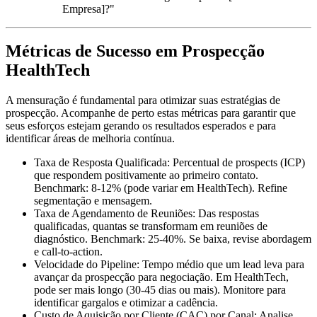
Empresa]?"
Métricas de Sucesso em Prospecção
HealthTech
A mensuração é fundamental para otimizar suas estratégias de
prospecção. Acompanhe de perto estas métricas para garantir que
seus esforços estejam gerando os resultados esperados e para
identificar áreas de melhoria contínua.
Taxa de Resposta Qualificada:
Percentual de prospects (ICP)
que respondem positivamente ao primeiro contato.
Benchmark: 8-12% (pode variar em HealthTech). Refine
segmentação e mensagem.
Taxa de Agendamento de Reuniões:
Das respostas
qualificadas, quantas se transformam em reuniões de
diagnóstico. Benchmark: 25-40%. Se baixa, revise abordagem
e call-to-action.
Velocidade do Pipeline:
Tempo médio que um lead leva para
avançar da prospecção para negociação. Em HealthTech,
pode ser mais longo (30-45 dias ou mais). Monitore para
identificar gargalos e otimizar a cadência.
Custo de Aquisição por Cliente (CAC) por Canal:
Analise