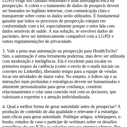
LGPD exige um cuidado redobrado e uma abordagem ética na
prospecção. A coleta e o tratamento de dados de prospects devem
ser baseados no legítimo interesse, com comunicação clara e
transparente sobre como os dados serão utilizados. É fundamental
garantir que todos os processos de prospecção estejam em
conformidade com a lei, especialmente porque o setor lida com
dados sensíveis de saúde. A sua solução, se envolver dados de
pacientes, deve ser intrinsecamente compatível com a LGPD e
outras regulamentações de privacidade.
3. Vale a pena usar automação na prospecção para HealthTechs?
Sim, a automação é uma ferramenta poderosa, mas deve ser utilizada
com moderação e inteligência. Ela é excelente para escalar os
primeiros toques da cadência (como o envio de e-mails iniciais ou
convites no LinkedIn), liberando tempo para a equipe de vendas
focar em atividades de maior valor. No entanto, o follow-up e as
interações mais profundas e estratégicas devem ser humanizadas e
altamente personalizadas para gerar confiança, construir
relacionamentos e criar uma conexão real com os decisores, que
valorizam a expertise e a atenção individualizada.
4. Qual a melhor forma de gerar autoridade antes de prospectar?
A
produção de conteúdo de alta qualidade e relevante é a estratégia
mais eficaz para gerar autoridade. Publique artigos, whitepapers, e-
books, estudos de caso e participe de webinars sobre os desafios
específicos do seu ICP e as soluções que sua empresa oferece. Por