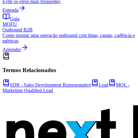
Evite os erros mais frequentes
Entenda
Guia
MOFU
Outbound B2B
Como montar uma operação outbound com listas, canais, cadência e
métricas
Aprender
Termos Relacionados
SDR - Sales Development Representative
Lead
MQL -
Marketing Qualified Lead