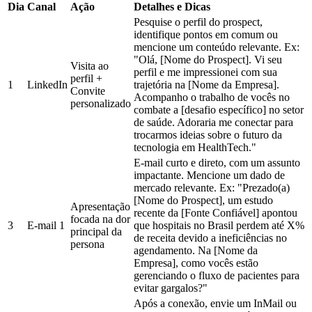
Dia
Canal
Ação
Detalhes e Dicas
Pesquise o perfil do prospect,
identifique pontos em comum ou
mencione um conteúdo relevante. Ex:
"Olá, [Nome do Prospect]. Vi seu
Visita ao
perfil e me impressionei com sua
perfil +
1
LinkedIn
trajetória na [Nome da Empresa].
Convite
Acompanho o trabalho de vocês no
personalizado
combate a [desafio específico] no setor
de saúde. Adoraria me conectar para
trocarmos ideias sobre o futuro da
tecnologia em HealthTech."
E-mail curto e direto, com um assunto
impactante. Mencione um dado de
mercado relevante. Ex: "Prezado(a)
[Nome do Prospect], um estudo
Apresentação
recente da [Fonte Confiável] apontou
focada na dor
3
E-mail 1
que hospitais no Brasil perdem até X%
principal da
de receita devido a ineficiências no
persona
agendamento. Na [Nome da
Empresa], como vocês estão
gerenciando o fluxo de pacientes para
evitar gargalos?"
Após a conexão, envie um InMail ou