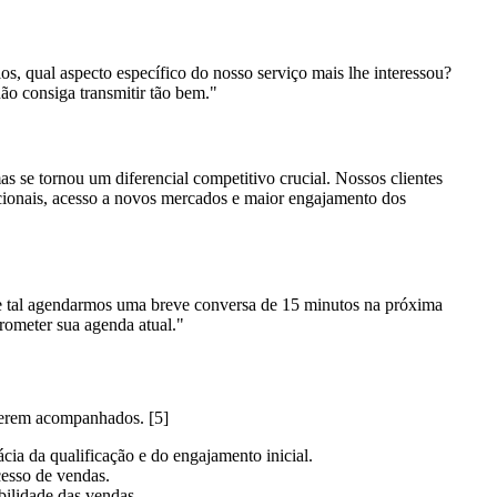
s, qual aspecto específico do nosso serviço mais lhe interessou?
ão consiga transmitir tão bem."
s se tornou um diferencial competitivo crucial. Nossos clientes
acionais, acesso a novos mercados e maior engajamento dos
ue tal agendarmos uma breve conversa de 15 minutos na próxima
ometer sua agenda atual."
 serem acompanhados. [5]
cia da qualificação e do engajamento inicial.
cesso de vendas.
bilidade das vendas.