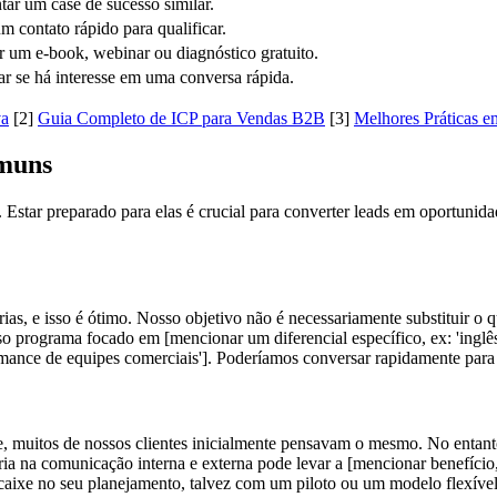
tar um case de sucesso similar.
m contato rápido para qualificar.
r um e-book, webinar ou diagnóstico gratuito.
ar se há interesse em uma conversa rápida.
va
[2]
Guia Completo de ICP para Vendas B2B
[3]
Melhores Práticas 
omuns
star preparado para elas é crucial para converter leads em oportunida
s, e isso é ótimo. Nosso objetivo não é necessariamente substituir o q
so programa focado em [mencionar um diferencial específico, ex: 'inglê
ance de equipes comerciais']. Poderíamos conversar rapidamente para v
uitos de nossos clientes inicialmente pensavam o mesmo. No entanto
ia na comunicação interna e externa pode levar a [mencionar benefício,
aixe no seu planejamento, talvez com um piloto ou um modelo flexíve