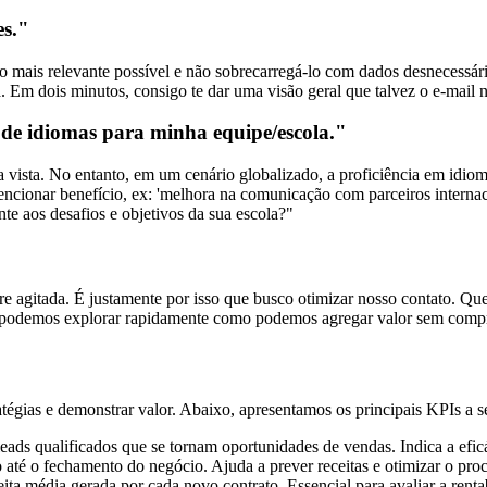
es."
o mais relevante possível e não sobrecarregá-lo com dados desnecessário
 Em dois minutos, consigo te dar uma visão geral que talvez o e-mail n
de idiomas para minha equipe/escola."
 vista. No entanto, em um cenário globalizado, a proficiência em idioma
encionar benefício, ex: 'melhora na comunicação com parceiros intern
te aos desafios e objetivos da sua escola?"
e agitada. É justamente por isso que busco otimizar nosso contato. Q
 podemos explorar rapidamente como podemos agregar valor sem compr
tégias e demonstrar valor. Abaixo, apresentamos os principais KPIs a
eads qualificados que se tornam oportunidades de vendas. Indica a eficá
té o fechamento do negócio. Ajuda a prever receitas e otimizar o pro
ta média gerada por cada novo contrato. Essencial para avaliar a renta