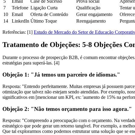
5
Email
Case de Sucesso
Prova social
Apresen
7
Telefone
Ligação Curta
Qualificação
Tentar u
10
Email
Oferta de Conteúdo
Gerar engajamento
Oferece
14
LinkedIn
Último Toque
Reengajamento
Pergunt
Referências:
[1]
Estudo de Mercado do Setor de Educação Corporati
Tratamento de Objeções: 5-8 Objeções C
Durante o processo de prospecção B2B, é comum encontrar objeções. E
estratégias para superá-las. [4]
Objeção 1: "Já temos um parceiro de idiomas."
Resposta:
"Entendo perfeitamente. Muitas empresas já possuem parceria
otimização que talvez não estejam sendo atendidas. Por exemplo, nos
significativos em [mencionar um KPI, ex: 'aumento de 15% na perform
Objeção 2: "Não temos orçamento para isso agora."
Resposta:
"Compreendo a preocupação com o orçamento. Na verdade, m
estratégico que pode gerar um retorno tangível. Por exemplo, a melhor
Que tal explorarmos como podemos estruturar uma solução que se enc