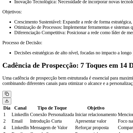
Inovação Tecnológica:
Necessidade de incorporar novas tecnolo
Objetivos:
Crescimento Sustentável:
Expandir a rede de forma estratégica
Otimização de Processos:
Implementar ferramentas e sistemas q
Diferenciação Competitiva:
Posicionar a rede como líder de me
Processo de Decisão:
Decisões estratégicas de alto nível, focadas no impacto a long
Cadência de Prospecção: 7 Toques em 14 D
Uma cadência de prospecção bem estruturada é essencial para maximiz
combinando diferentes canais para otimizar o alcance e a personalizaç
Dia
Canal
Tipo de Toque
Objetivo
1
LinkedIn
Conexão Personalizada
Iniciar relacionamento
Mencion
2
Email
Introdução Curta
Apresentar valor
Foco na
4
LinkedIn
Mensagem de Valor
Reforçar proposta
Comparti