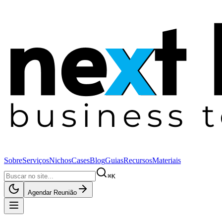
Sobre
Serviços
Nichos
Cases
Blog
Guias
Recursos
Materiais
⌘K
Agendar Reunião