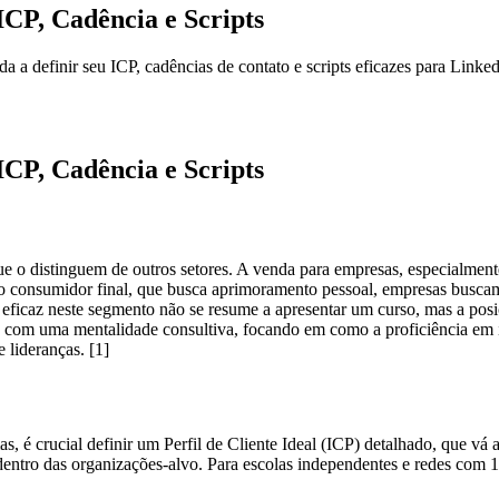
ICP, Cadência e Scripts
 a definir seu ICP, cadências de contato e scripts eficazes para Link
ICP, Cadência e Scripts
e o distinguem de outros setores. A venda para empresas, especialmen
e do consumidor final, que busca aprimoramento pessoal, empresas busc
ão eficaz neste segmento não se resume a apresentar um curso, mas a po
ão com uma mentalidade consultiva, focando em como a proficiência em
 lideranças. [1]
é crucial definir um Perfil de Cliente Ideal (ICP) detalhado, que vá al
 dentro das organizações-alvo. Para escolas independentes e redes com 1