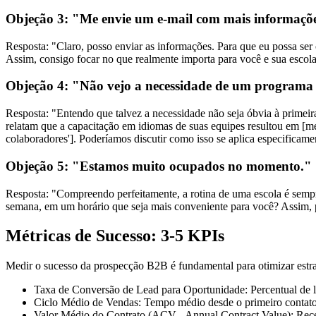
Objeção 3: "Me envie um e-mail com mais informaçõ
Resposta:
"Claro, posso enviar as informações. Para que eu possa ser 
Assim, consigo focar no que realmente importa para você e sua escola.
Objeção 4: "Não vejo a necessidade de um programa 
Resposta:
"Entendo que talvez a necessidade não seja óbvia à primeira
relatam que a capacitação em idiomas de suas equipes resultou em [m
colaboradores']. Poderíamos discutir como isso se aplica especificamen
Objeção 5: "Estamos muito ocupados no momento."
Resposta:
"Compreendo perfeitamente, a rotina de uma escola é sempr
semana, em um horário que seja mais conveniente para você? Assim,
Métricas de Sucesso: 3-5 KPIs
Medir o sucesso da prospecção B2B é fundamental para otimizar estra
Taxa de Conversão de Lead para Oportunidade:
Percentual de l
Ciclo Médio de Vendas:
Tempo médio desde o primeiro contato a
Valor Médio do Contrato (ACV - Annual Contract Value):
Recei