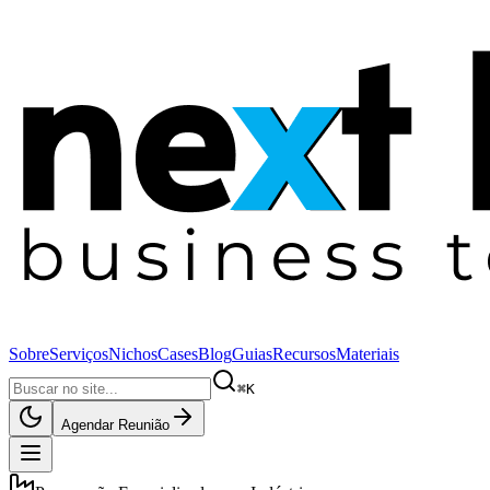
Sobre
Serviços
Nichos
Cases
Blog
Guias
Recursos
Materiais
⌘K
Agendar Reunião