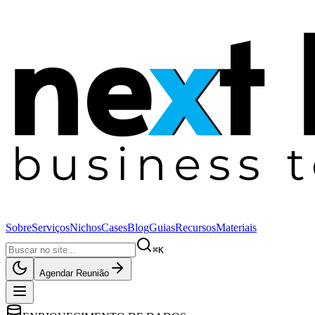
Sobre
Serviços
Nichos
Cases
Blog
Guias
Recursos
Materiais
⌘K
Agendar Reunião