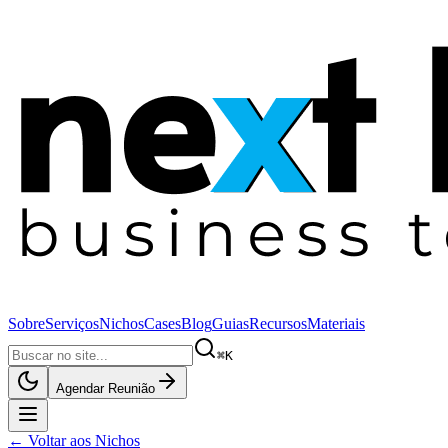
Sobre
Serviços
Nichos
Cases
Blog
Guias
Recursos
Materiais
⌘K
Agendar Reunião
← Voltar aos Nichos