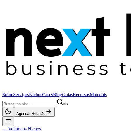
Sobre
Serviços
Nichos
Cases
Blog
Guias
Recursos
Materiais
⌘K
Agendar Reunião
← Voltar aos Nichos