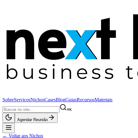
Sobre
Serviços
Nichos
Cases
Blog
Guias
Recursos
Materiais
⌘K
Agendar Reunião
← Voltar aos Nichos