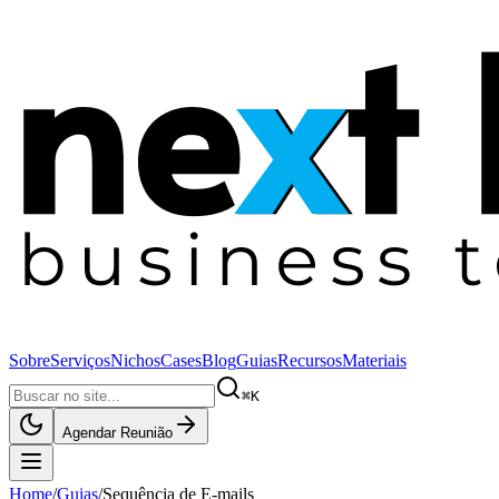
Sobre
Serviços
Nichos
Cases
Blog
Guias
Recursos
Materiais
⌘K
Agendar Reunião
Home
/
Guias
/
Sequência de E-mails