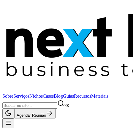
Sobre
Serviços
Nichos
Cases
Blog
Guias
Recursos
Materiais
⌘K
Agendar Reunião