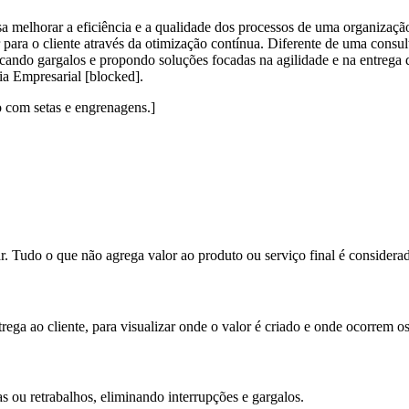
sa
melhorar a eficiência e a qualidade dos processos
de uma organização
 para o cliente através da otimização contínua. Diferente de uma consu
ficando gargalos e propondo soluções focadas na agilidade e na entrega 
a Empresarial [blocked]
.
o com setas e engrenagens.]
r. Tudo o que não agrega valor ao produto ou serviço final é considera
trega ao cliente, para visualizar onde o valor é criado e onde ocorrem o
as ou retrabalhos, eliminando interrupções e gargalos.