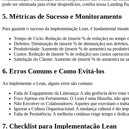
pode ser otimizada para evitar desperdícios, confira nossa
Landing Pag
5. Métricas de Sucesso e Monitoramento
Para garantir o sucesso da implementação Lean, é fundamental monito
Tempo de Ciclo:
Redução de (inserir % de redução) no tempo d
Defeitos:
Diminuição de (inserir % de diminuição) nos defeitos.
Produtividade:
Aumento de (inserir % de aumento) na produtiv
Custos:
Redução de (inserir % de redução) nos custos operacion
Satisfação do Cliente:
Aumento de (inserir % de aumento) na sat
6. Erros Comuns e Como Evitá-los
Ao implementar o Lean, alguns erros são comuns:
Falta de Engajamento da Liderança:
A alta gerência deve estar
Foco Apenas em Ferramentas:
O Lean é uma filosofia, não ape
Não Envolver os Colaboradores:
Aqueles que executam o traba
Ignorar a Cultura Organizacional:
A mudança cultural é tão impo
Falta de Persistência:
A melhoria contínua exige tempo e dedica
7. Checklist para Implementação Lean