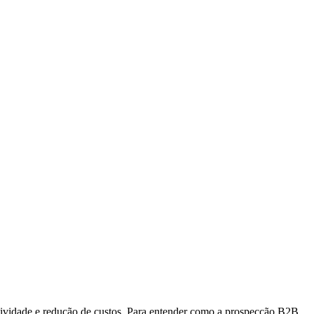
utividade e redução de custos. Para entender como a prospecção B2B