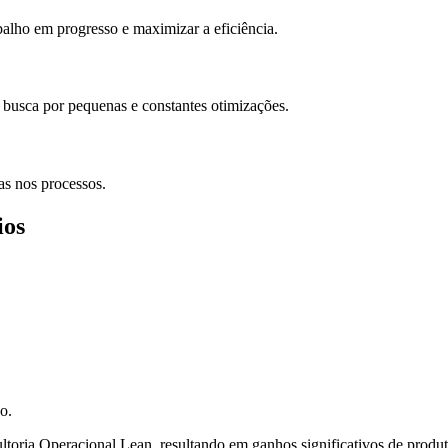
abalho em progresso e maximizar a eficiência.
 busca por pequenas e constantes otimizações.
as nos processos.
ios
o.
sultoria Operacional Lean, resultando em ganhos significativos de prod