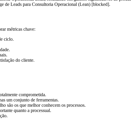
e de Leads para Consultoria Operacional (Lean) [blocked]
.
rar métricas chave:
e ciclo.
idade.
ais.
isfação do cliente.
 totalmente comprometida.
nas um conjunto de ferramentas.
lho são os que melhor conhecem os processos.
rtante quanto a processual.
ção.