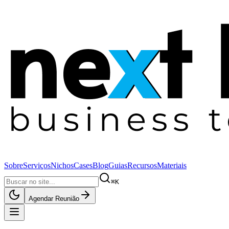
Sobre
Serviços
Nichos
Cases
Blog
Guias
Recursos
Materiais
⌘K
Agendar Reunião