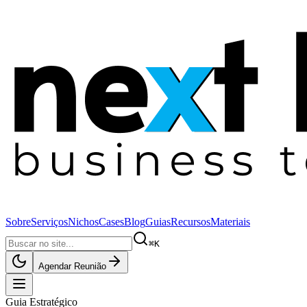
Sobre
Serviços
Nichos
Cases
Blog
Guias
Recursos
Materiais
⌘K
Agendar Reunião
Guia Estratégico