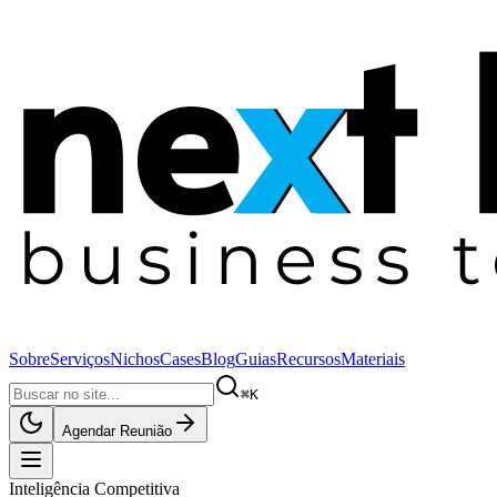
Sobre
Serviços
Nichos
Cases
Blog
Guias
Recursos
Materiais
⌘K
Agendar Reunião
Inteligência Competitiva